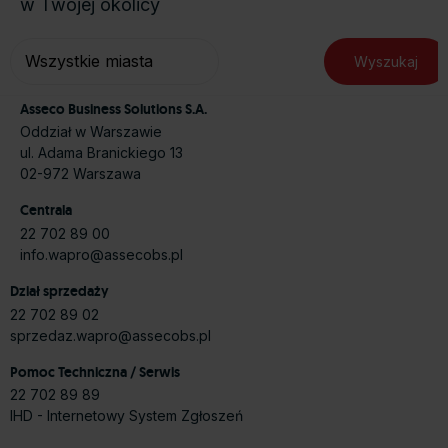
w Twojej okolicy
Asseco Business Solutions S.A.
Oddział w Warszawie
ul. Adama Branickiego 13
02-972 Warszawa
Centrala
22 702 89 00
info.wapro@assecobs.pl
Dział sprzedaży
22 702 89 02
sprzedaz.wapro@assecobs.pl
Pomoc Techniczna / Serwis
22 702 89 89
IHD - Internetowy System Zgłoszeń