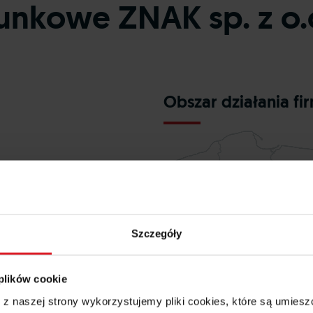
unkowe ZNAK sp. z o.
Obszar działania fi
Szczegóły
Loading ...
 plików cookie
e z naszej strony wykorzystujemy pliki cookies, które są umie