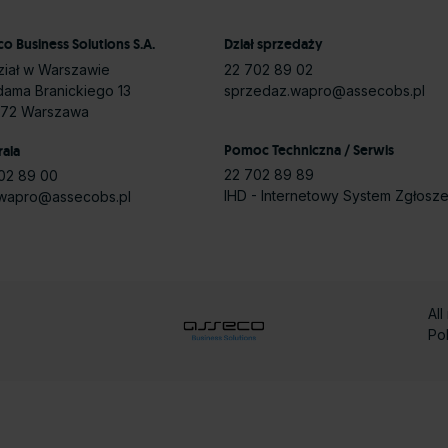
o Business Solutions S.A.
Dział sprzedaży
iał w Warszawie
22 702 89 02
Adama Branickiego 13
sprzedaz.wapro@assecobs.pl
972 Warszawa
Pomoc Techniczna / Serwis
rala
22 702 89 89
02 89 00
IHD - Internetowy System Zgłosz
.wapro@assecobs.pl
All
Po