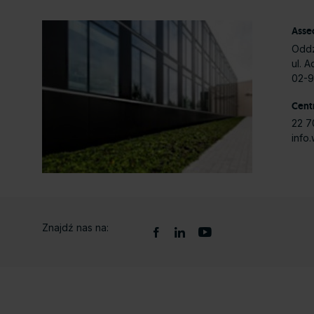
Assec
Oddz
ul. 
02-
Cent
22 7
info
Znajdź nas na: