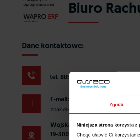
Biuro Rach
Dane kontaktowe:
tel. 885728292
E-mail:
biuro@znak.elk.pl
Zgoda
znak.elk.pl
Wojska Polskiego 58/2B
Niniejsza strona korzysta z
19-300 Ełk
Chcąc ułatwić Ci korzystani