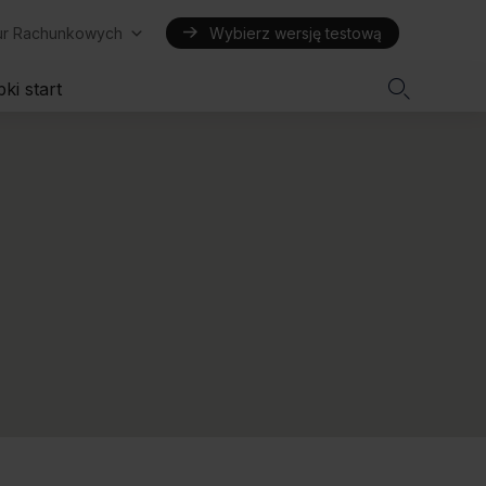
iur Rachunkowych
Wybierz wersję testową

ki start