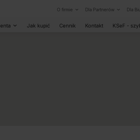
O firmie
Dla Partnerów
Dla B
Skip
ienta
Jak kupić
Cennik
Kontakt
KSeF - szyb
to
content