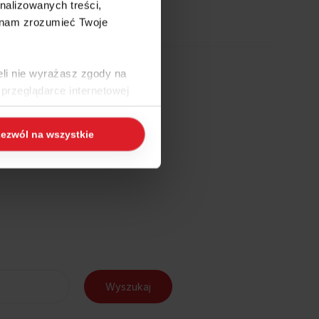
nalizowanych treści,
 nam zrozumieć Twoje
eli nie wyrażasz zgody na
przeglądarce internetowej
 naszej
Polityce Cookies
i
ezwól na wszystkie
zchodów
ogle/privacy/
.