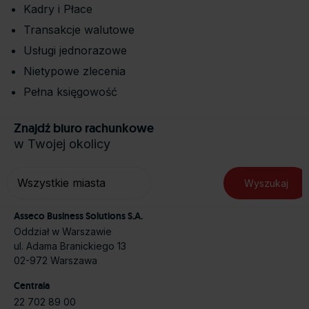
Kadry i Płace
osobowe
https://business.safety.google/privacy/
.
Transakcje walutowe
Usługi jednorazowe
Nietypowe zlecenia
Pełna księgowość
Znajdź biuro rachunkowe
w Twojej okolicy
Asseco Business Solutions S.A.
Oddział w Warszawie
ul. Adama Branickiego 13
02-972 Warszawa
Centrala
22 702 89 00