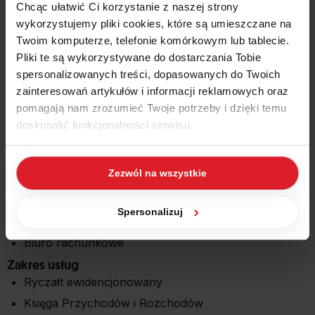
Chcąc ułatwić Ci korzystanie z naszej strony
wykorzystujemy pliki cookies, które są umieszczane na
Twoim komputerze, telefonie komórkowym lub tablecie.
Pliki te są wykorzystywane do dostarczania Tobie
spersonalizowanych treści, dopasowanych do Twoich
zainteresowań artykułów i informacji reklamowych oraz
pomagają nam zrozumieć Twoje potrzeby i dzięki temu
doskonalić funkcjonalności serwisu.
Część z plików jest niezbędna do prawidłowego działania
Informacje
Zezwól na wszystkie
serwisu i jego funkcjonalności. Jeżeli nie wyrażasz
zgody na zapisywanie plików cookies, możesz łatwo
dodatkowe
zarządzać swoimi uprawnieniami, np. we własnej
Spersonalizuj
Rodzaj biura
przeglądarce internetowej lub po wybraniu opcji
Biuro rachunkowe
Zarządzaj cookies. Szczegółowe informacje na ten temat
znajdziesz w naszej
Polityce Cookies
i
Polityce
Zakres usług
Prywatności
.
Ryczałt ewidencjonowany
Księga Przychodów i Rozchodów
Dowiedz się więcej o tym, jak Google przetwarza dane